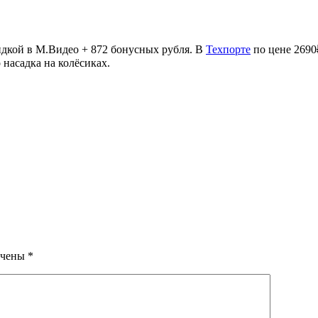
идкой в М.Видео + 872 бонусных рубля. В
Техпорте
по цене 2690₽
 насадка на колёсиках.
ечены
*