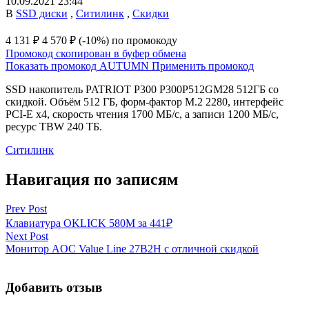
10.09.2021 23:44
В
SSD диски
,
Ситилинк
,
Скидки
4 131 ₽
4 570 ₽
(-10%)
по промокоду
Промокод скопирован в буфер обмена
Показать промокод
AUTUMN
Применить промокод
SSD накопитель PATRIOT P300 P300P512GM28 512ГБ со
скидкой. Объём 512 ГБ, форм-фактор M.2 2280, интерфейс
PCI-E x4, скорость чтения 1700 МБ/с, а записи 1200 МБ/с,
ресурс TBW 240 ТБ.
Ситилинк
Навигация по записям
Prev Post
Клавиатура OKLICK 580M за 441₽
Next Post
Монитор AOC Value Line 27B2H с отличной скидкой
Добавить отзыв