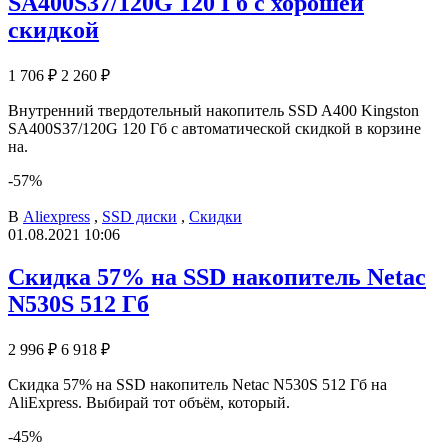
SA400S37/120G 120 Гб с хорошей
скидкой
1 706 ₽
2 260 ₽
Внутренний твердотельный накопитель SSD A400 Kingston
SA400S37/120G 120 Гб с автоматической скидкой в корзине
на.
-57%
В
Aliexpress
,
SSD диски
,
Скидки
01.08.2021 10:06
Скидка 57% на SSD накопитель Netac
N530S 512 Гб
2 996 ₽
6 918 ₽
Скидка 57% на SSD накопитель Netac N530S 512 Гб на
AliExpress. Выбирай тот объём, который.
-45%