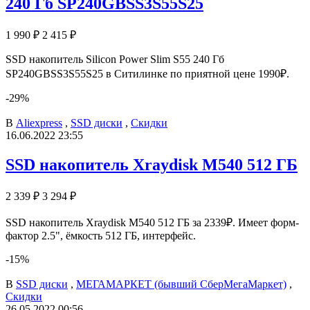
240 Гб SP240GBSS3S55S25
1 990 ₽
2 415 ₽
SSD накопитель Silicon Power Slim S55 240 Гб
SP240GBSS3S55S25 в Ситилинке по приятной цене 1990₽.
-29%
В
Aliexpress
,
SSD диски
,
Скидки
16.06.2022 23:55
SSD накопитель Xraydisk M540 512 ГБ
2 339 ₽
3 294 ₽
SSD накопитель Xraydisk M540 512 ГБ за 2339₽. Имеет форм-
фактор 2.5", ёмкость 512 ГБ, интерфейс.
-15%
В
SSD диски
,
МЕГАМАРКЕТ (бывший СберМегаМаркет)
,
Скидки
26.05.2022 00:56