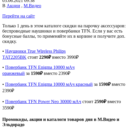
03.06.2021 09:38
В
Акции
,
М.Видео
Перейти на сайт
Только 1 день в этом каталоге скидки на парочку аксессуаров:
беспроводные наушники и повербанки TFN. Если у вас есть
бонусные баллы, то применяйте их в корзине и получите доп.
скидку.
•
Наушники True Wireless Philips
TAT2205BK
стоят
2290₽
вместо 3990₽
•
Повербанк TFN Enigma 10000 мАч
оранжевый
за
1590₽
вместо 2390₽
•
Повербанк TFN Enigma 10000 мАч красный
за
1590₽
вместо
2390₽
•
Повербанк TFN Power Neo 30000 мАч
стоит
2590₽
вместо
3590₽
Промокоды, акции и каталоги товаров дня в М.Видео и
Эльдорадо