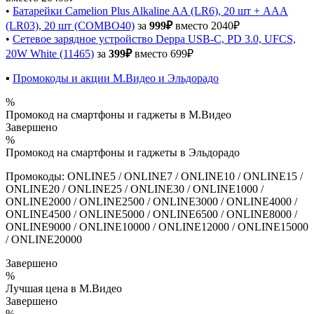
•
Батарейки Camelion Plus Alkaline AA (LR6), 20 шт + AAA
(LR03), 20 шт (COMBO40)
за
999₽
вместо 2040₽
•
Сетевое зарядное устройство Deppa USB-C, PD 3.0, UFCS,
20W White (11465)
за
399₽
вместо 699₽
▪️
Промокоды и акции М.Видео и Эльдорадо
%
Промокод на смартфоны и гаджеты в М.Видео
Завершено
%
Промокод на смартфоны и гаджеты в Эльдорадо
Промокоды: ONLINE5 / ONLINE7 / ONLINE10 / ONLINE15 /
ONLINE20 / ONLINE25 / ONLINE30 / ONLINE1000 /
ONLINE2000 / ONLINE2500 / ONLINE3000 / ONLINE4000 /
ONLINE4500 / ONLINE5000 / ONLINE6500 / ONLINE8000 /
ONLINE9000 / ONLINE10000 / ONLINE12000 / ONLINE15000
/ ONLINE20000
Завершено
%
Лучшая цена в М.Видео
Завершено
%