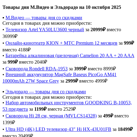
Товары дня М.Видео и Эльдорадо на 10 октября 2025
▪️
М.Видео — товары дня со скидками
Сегодня в товарах дня можно приобрести:
•
Телевизор Artel YA50LU3600 черный
за
20999₽
вместо
36999₽
•
Онлайн-кинотеатр KION + МТС Premium 12 месяцев
за
999₽
вместо 4188₽
•
Батарейка алкалиновая (щелочная) Camelion 20 AA + 20 AAA
за
999₽
вместо 2040₽
•
Сковорода Rondell RDA-1953
за
3999₽
вместо 8999₽
•
Внешний аккумулятор MagSafe Baseus PicoGo AM41
10000mAh 27W Space Grey
за
2999₽
вместо 4999₽
▪️
Эльдорадо — товары дня со скидками
Сегодня в товарах дня можно приобрести:
•
Набор автомобильных инструментов GOODKING B-10053,
53 предмета
за
1199₽
вместо 2529₽
•
Сковорода Hi 28 см, черная (MVLCS14328)
за
499₽
вместо
1399₽
•
Ultra HD (4K) LED телевизор 43″ Hi HX-43U01FB
за
18499₽
вместо 20499₽