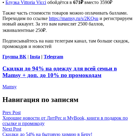
•
Блузка Vittoria Vicci
обойдётся в
671₽
вместо 3590₽
Также часть стоимости товаров можно оплачивать баллами.
Переходим по ссылке
https://mamsy.ru/s/2KQsu
и регистрируем
новый аккаунт. За это вам начислят 2500 баллов,
эквивалентные 250₽.
Подписывайтесь на наш телеграм канал, там больше скидок,
промокодов и новостей
Группа
ВК
|
Insta
|
Telegram
Скидки до 94% на одежду для всей семьи в
Mamsy + доп. до 10% по промокодам
Mamsy
Навигация по записям
Prev Post
Хорошие новости от ЛитРес и MyBook, книги в подарок по
ссылке и промокоду
Next Post
Скидки до 54% на бытовую химию в Беру!