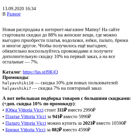
13.09.2020 16:34
В
Разное
Новая распродажа в интернет-магазине Mamsy! На сайте
стартовали скидки до 88% на женские вещи, где можно
выгодно приобрести платья, водолазки, юбки, пальто, брюки
и многое другое. Чтобы получилось ещё выгоднее,
обязательно воспользуйтесь промокодами и получите
дополнительную скидку 10% на первый заказ, а на все
остальные — 7%.
Каталог
:
https://fas.st/l9KjQ
Промокоды
:
— скидка 10% для новых пользователей
halyavshiki10
— скидка 7% на повторный заказ
halyavshiki7
А вот небольшая подборка товаров с большими скидками:
(+доп. скидка 10% по промокоду)
:
•
Юбка Vittoria Vicci
стоит
311₽
вместо 2990₽
•
Платье Vittoria Vicci
за
941₽
вместо 5990₽
•
Пальто Vittoria Vicci
можно купить за
2021₽
вместо 10590₽
•
Брюки Vittoria Vicci
за
882₽
вместо 4590₽