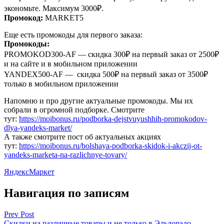
экономьте. Максимум 3000₽.
Промокод:
MARKET5
Еще есть промокоды для первого заказа:
Промокоды:
PROMOKOD300-AF — скидка 300₽ на первый заказ от 2500₽
и на сайте и в мобильном приложении
YANDEX500-AF — скидка 500₽ на первый заказ от 3500₽
только в мобильном приложении
Напомню и про другие актуальные промокоды. Мы их
собрали в огромной подборке. Смотрите
тут:
https://moibonus.ru/podborka-dejstvuyushhih-promokodov-
dlya-yandeks-market/
А также смотрите пост об актуальных акциях
тут:
https://moibonus.ru/bolshaya-podborka-skidok-i-akczij-ot-
yandeks-marketa-na-razlichnye-tovary/
ЯндексМаркет
Навигация по записям
Prev Post
Скидки на различные товары и не только в Эльдорадо