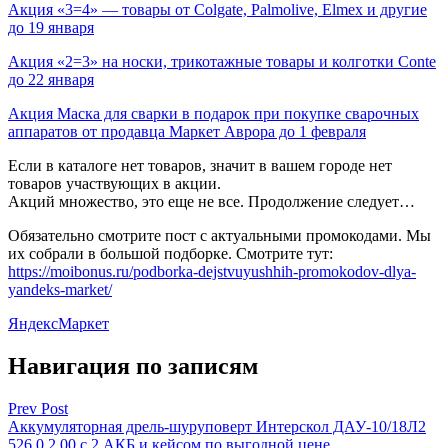
Акция «3=4» — товары от Colgate, Palmolive, Elmex и другие
до 19 января
Акция «2=3» на носки, трикотажные товары и колготки Conte
до 22 января
Акция Маска для сварки в подарок при покупке сварочных
аппаратов от продавца Маркет Аврора до 1 февраля
Если в каталоге нет товаров, значит в вашем городе нет
товаров участвующих в акции.
Акций множество, это еще не все. Продолжение следует…
Обязательно смотрите пост с актуальными промокодами. Мы
их собрали в большой подборке. Смотрите тут:
https://moibonus.ru/podborka-dejstvuyushhih-promokodov-dlya-
yandeks-market/
ЯндексМаркет
Навигация по записям
Prev Post
Аккумуляторная дрель-шуруповерт Интерскол ДАУ-10/18Л2
526.0.2.00 с 2 АКБ и кейсом по выгодной цене