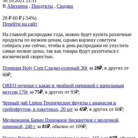
30.10.2021 21:11
В
Aliexpress
,
Продукты
,
Скидки
28 ₽
60 ₽
(-54%)
Перейти на сайт
На главной распродаже года, можно будет купить различные
продукты по низким ценам, однако корзину советуем
собирать уже сейчас, чтобы в день распродажи не упустить
самые низкие цены, так как товары будут разлетаться с
космической скоростью.
Попкорн Holy Corn Сладко-соленый 30г
за
28₽
, в других от
60₽;
OREO печенье с какао и двойной начинкой с ванильным
вкусом 170г
за
75₽
, в других от 93₽;
Черный чай Lipton Тропические фрукты с ананасом и
грейпфрутом, в пакетиках, 20 шт
за
45₽
, в других от 60₽;
Медвежонок Барни Пирожное бисквитное с молочной
начинкой, 240 г
за
81₽
, обычно от 109₽;