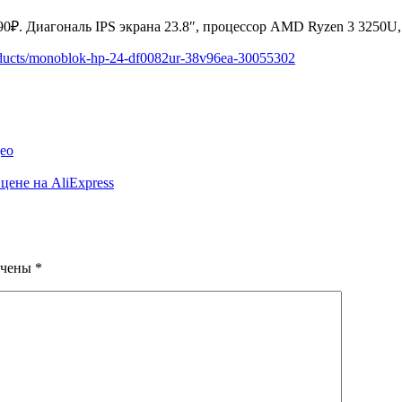
90₽. Диагональ IPS экрана 23.8″, процессор AMD Ryzen 3 3250U
oducts/monoblok-hp-24-df0082ur-38v96ea-30055302
ео
ене на AliExpress
ечены
*