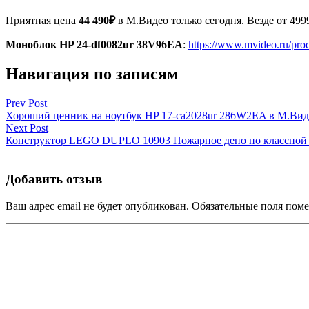
Приятная цена
44 490₽
в М.Видео только сегодня. Везде от 499
Моноблок HP 24-df0082ur 38V96EA
:
https://www.mvideo.ru/pr
Навигация по записям
Prev Post
Хороший ценник на ноутбук HP 17-ca2028ur 286W2EA в М.Вид
Next Post
Конструктор LEGO DUPLO 10903 Пожарное депо по классной ц
Добавить отзыв
Ваш адрес email не будет опубликован.
Обязательные поля пом