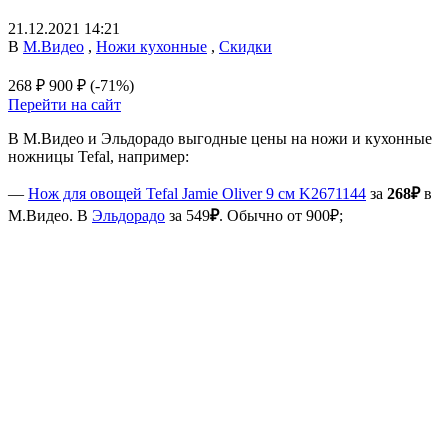
21.12.2021 14:21
В
М.Видео
,
Ножи кухонные
,
Скидки
268 ₽
900 ₽
(-71%)
Перейти на сайт
В М.Видео и Эльдорадо выгодные цены на ножи и кухонные
ножницы Tefal, например:
—
Нож для овощей Tefal Jamie Oliver 9 см K2671144
за
268₽
в
М.Видео. В
Эльдорадо
за 549
₽
. Обычно от 900₽;