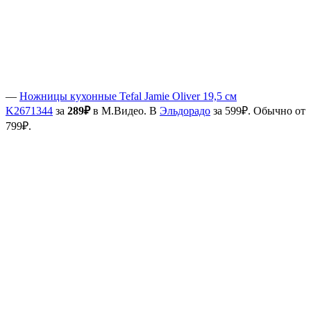
—
Ножницы кухонные Tefal Jamie Oliver 19,5 см
K2671344
за
289₽
в М.Видео. В
Эльдорадо
за 599₽. Обычно от
799₽.