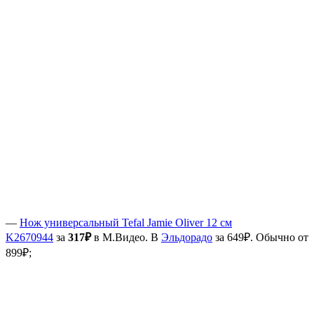
—
Нож универсальный Tefal Jamie Oliver 12 см
K2670944
за
317₽
в М.Видео. В
Эльдорадо
за 649₽. Обычно от
899₽;