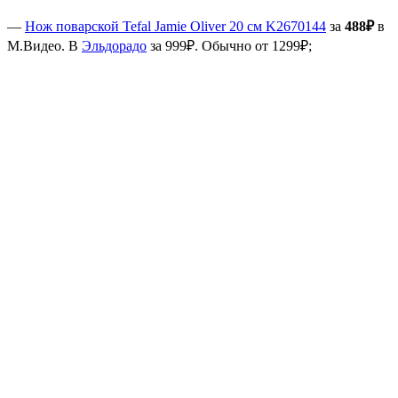
—
Нож поварской Tefal Jamie Oliver 20 см K2670144
за
488₽
в
М.Видео. В
Эльдорадо
за 999₽. Обычно от 1299₽;