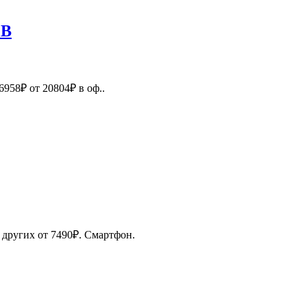
GB
958₽ от 20804₽ в оф..
других от 7490₽. Смартфон.