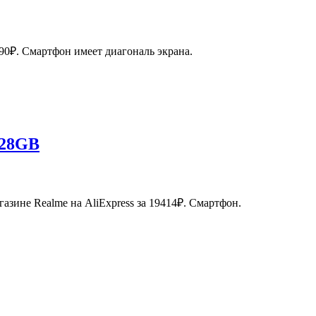
990₽. Смартфон имеет диагональ экрана.
128GB
азине Realme на AliExpress за 19414₽. Смартфон.