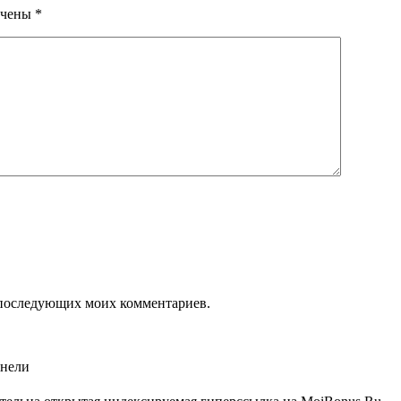
ечены
*
ля последующих моих комментариев.
анели