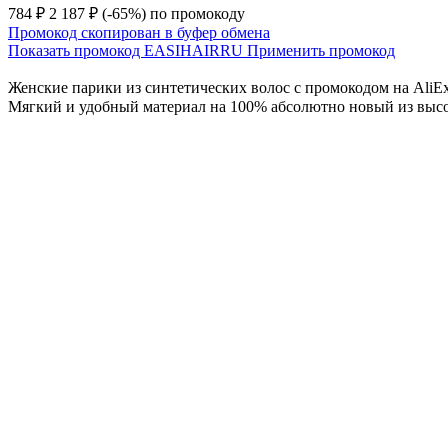
784 ₽
2 187 ₽
(-65%)
по промокоду
Промокод скопирован в буфер обмена
Показать промокод
EASIHAIRRU
Применить промокод
Женские парики из синтетических волос с промокодом на AliExp
Мягкий и удобный материал на 100% абсолютно новый из выс