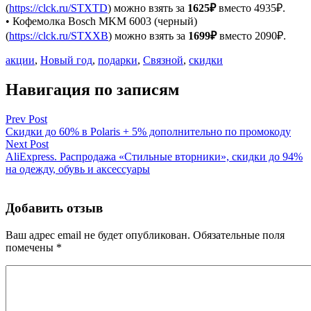
(
https://clck.ru/STXTD
) можно взять за
1625₽
вместо 4935₽.
• Кофемолка Bosch MKM 6003 (черный)
(
https://clck.ru/STXXB
) можно взять за
1699₽
вместо 2090₽.
акции
,
Новый год
,
подарки
,
Связной
,
скидки
Навигация по записям
Prev Post
Скидки до 60% в Polaris + 5% дополнительно по промокоду
Next Post
AliExpress. Распродажа «Стильные вторники», скидки до 94%
на одежду, обувь и аксессуары
Добавить отзыв
Ваш адрес email не будет опубликован.
Обязательные поля
помечены
*