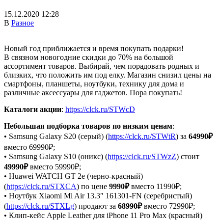
15.12.2020 12:28
В
Разное
Новый год приближается и время покупать подарки!
В связном новогодние скидки до 70% на большой
ассортимент товаров. Выбирай, чем порадовать родных и
близких, что положить им под елку. Магазин снизил цены на
смартфоны, планшеты, ноутбуки, технику для дома и
различные аксессуары для гаджетов. Пора покупать!
Каталоги акции
:
https://clck.ru/STWcD
Небольшая подборка товаров по низким ценам
:
• Samsung Galaxy S20 (серый) (
https://clck.ru/STWtR
) за
64990₽
вместо 69990₽;
• Samsung Galaxy S10 (оникс) (
https://clck.ru/STWzZ
) стоит
49990₽
вместо 59990₽;
• Huawei WATCH GT 2e (черно-красный)
(
https://clck.ru/STXCA
) по цене
9990₽
вместо 11990₽;
• Ноутбук Xiaomi Mi Air 13.3″ 161301-FN (серебристый)
(
https://clck.ru/STXLg
) продают за
68990₽
вместо 72990₽;
• Клип-кейс Apple Leather для iPhone 11 Pro Max (красный)