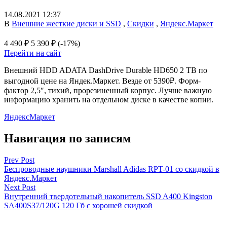
14.08.2021 12:37
В
Внешние жесткие диски и SSD
,
Скидки
,
Яндекс.Маркет
4 490 ₽
5 390 ₽
(-17%)
Перейти на сайт
Внешний HDD ADATA DashDrive Durable HD650 2 TB по
выгодной цене на Яндек.Маркет. Везде от 5390₽. Форм-
фактор 2,5″, тихий, прорезиненный корпус. Лучше важную
информацию хранить на отдельном диске в качестве копии.
ЯндексМаркет
Навигация по записям
Prev Post
Беспроводные наушники Marshall Adidas RPT-01 со скидкой в
Яндекс.Маркет
Next Post
Внутренний твердотельный накопитель SSD A400 Kingston
SA400S37/120G 120 Гб с хорошей скидкой