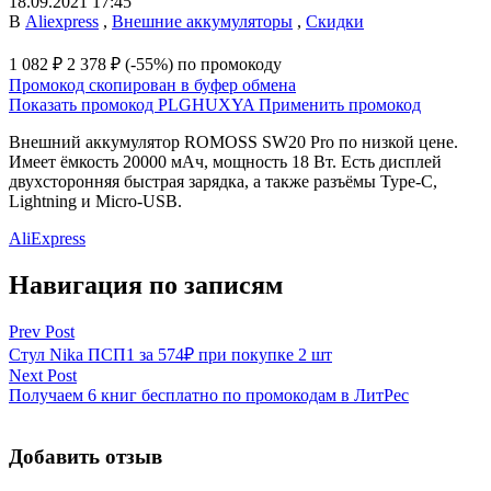
18.09.2021 17:45
В
Aliexpress
,
Внешние аккумуляторы
,
Скидки
1 082 ₽
2 378 ₽
(-55%)
по промокоду
Промокод скопирован в буфер обмена
Показать промокод
PLGHUXYA
Применить промокод
Внешний аккумулятор ROMOSS SW20 Pro по низкой цене.
Имеет ёмкость 20000 мАч, мощность 18 Вт. Есть дисплей
двухсторонняя быстрая зарядка, а также разъёмы Type-C,
Lightning и Micro-USB.
AliExpress
Навигация по записям
Prev Post
Стул Nika ПСП1 за 574₽ при покупке 2 шт
Next Post
Получаем 6 книг бесплатно по промокодам в ЛитРес
Добавить отзыв