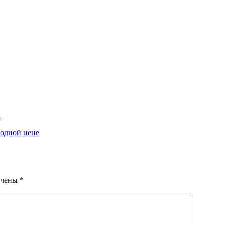
й
одной цене
ечены
*