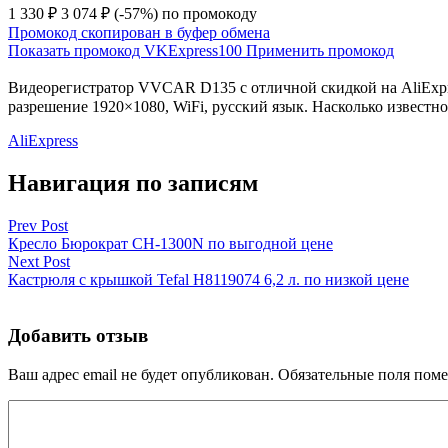
1 330 ₽
3 074 ₽
(-57%)
по промокоду
Промокод скопирован в буфер обмена
Показать промокод
VKExpress100
Применить промокод
Видеорегистратор VVCAR D135 с отличной скидкой на AliExpres
разрешение 1920×1080, WiFi, русский язык. Насколько известно
AliExpress
Навигация по записям
Prev Post
Кресло Бюрократ CH-1300N по выгодной цене
Next Post
Кастрюля с крышкой Tefal H8119074 6,2 л. по низкой цене
Добавить отзыв
Ваш адрес email не будет опубликован.
Обязательные поля пом