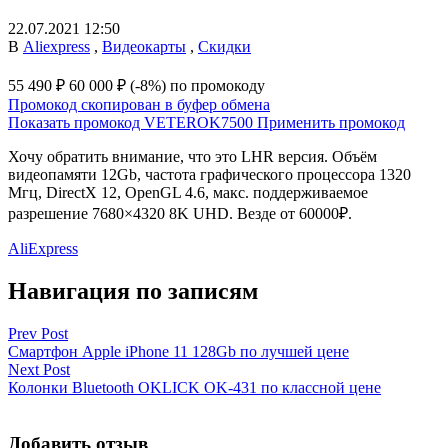
22.07.2021 12:50
В
Aliexpress
,
Видеокарты
,
Скидки
55 490 ₽
60 000 ₽
(-8%)
по промокоду
Промокод скопирован в буфер обмена
Показать промокод
VETEROK7500
Применить промокод
Хочу обратить внимание, что это LHR версия. Объём
видеопамяти 12Gb, частота графического процессора 1320
Мгц, DirectX 12, OpenGL 4.6, макс. поддерживаемое
разрешение 7680×4320 8K UHD. Везде от 60000₽.
AliExpress
Навигация по записям
Prev Post
Смартфон Apple iPhone 11 128Gb по лучшей цене
Next Post
Колонки Bluetooth OKLICK OK-431 по классной цене
Добавить отзыв