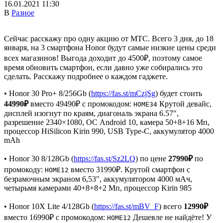
16.01.2021 11:30
В
Разное
Сейчас расскажу про одну акцию от МТС. Всего 3 дня, до 18
января, на 3 смартфона Honor будут самые низкие цены среди
всех магазинов! Выгода доходит до 4500₽, поэтому самое
время обновить смартфон, если давно уже собирались это
сделать. Расскажу подробнее о каждом гаджете.
• Honor 30 Pro+ 8/256Gb (
https://fas.st/mCzjSg
) будет стоить
44990₽
вместо 49490₽ с промокодом:
Крутой девайс,
HOME34
дисплей изогнут по краям, диагональ экрана 6.57″,
разрешение 2340×1080, ОС Android 10, камера 50+8+16 Мп,
процессор HiSilicon Kirin 990, USB Type-C, аккумулятор 4000
mAh
• Honor 30 8/128Gb (
https://fas.st/Sz2LQ
) по цене
27990₽
по
промокоду:
вместо 31990₽. Крутой смартфон с
HOME12
безрамочным экраном 6,53″, аккумулятором 4000 мАч,
четырьмя камерами 40+8+8+2 Мп, процессор Kirin 985
• Honor 10X Lite 4/128Gb (
https://fas.st/mBV_F
) всего
12990₽
вместо 16990₽ с промокодом:
Дешевле не найдёте! У
HOME12