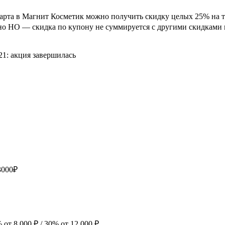
 марта в Магнит Косметик можно получить скидку целых 25% на т
Одно НО — скидка по купону не суммируется с другими скидками
21: акция завершилась
3000₽
от 8 000 ₽ / 30% от 12 000 ₽