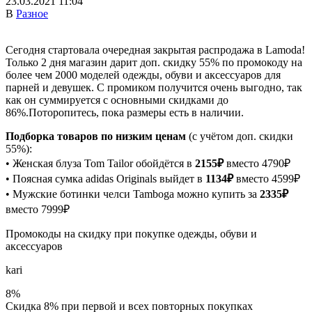
23.03.2021 11:04
В
Разное
Сегодня стартовала очередная закрытая распродажа в Lamoda!
Только 2 дня магазин дарит доп. скидку 55% по промокоду на
более чем 2000 моделей одежды, обуви и аксессуаров для
парней и девушек. С промиком получится очень выгодно, так
как он суммируется с основными скидками до
86%.Поторопитесь, пока размеры есть в наличии.
Подборка товаров по низким ценам
(с учётом доп. скидки
55%):
• Женская блуза Tom Tailor обойдётся в
2155₽
вместо 4790₽
• Поясная сумка adidas Originals выйдет в
1134₽
вместо 4599₽
• Мужские ботинки челси Tamboga можно купить за
2335₽
вместо 7999₽
Промокоды на скидку при покупке одежды, обуви и
аксессуаров
kari
8%
Скидка 8% при первой и всех повторных покупках