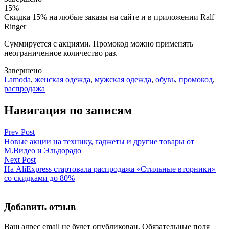
15%
Скидка 15% на любые заказы на сайте и в приложении Ralf
Ringer
Cуммируется с акциями. Промокод можно применять
неограниченное количество раз.
Завершено
Lamoda
,
женская одежда
,
мужская одежда
,
обувь
,
промокод
,
распродажа
Навигация по записям
Prev Post
Новые акции на технику, гаджеты и другие товары от
М.Видео и Эльдорадо
Next Post
На AliExpress стартовала распродажа «Стильные вторники»
со скидками до 80%
Добавить отзыв
Ваш адрес email не будет опубликован.
Обязательные поля