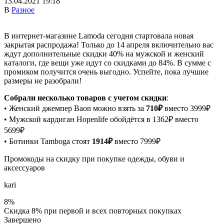
13.04.2021 19:18
В
Разное
В интернет-магазине Lamoda сегодня стартовала новая
закрытая распродажа! Только до 14 апреля включительно вас
ждут дополнительные скидки 40% на мужской и женский
каталоги, где вещи уже идут со скидками до 84%. В сумме с
промиком получится очень выгодно. Успейте, пока лучшие
размеры не разобрали!
Собрали несколько товаров с учетом скидки
:
• Женский джемпер Baon можно взять за
710₽
вместо 3999₽
• Мужской кардиган Hopenlife обойдётся в 1362₽ вместо
5699₽
• Ботинки Tamboga стоят
1914₽
вместо 7999₽
Промокоды на скидку при покупке одежды, обуви и
аксессуаров
kari
8%
Скидка 8% при первой и всех повторных покупках
Завершено