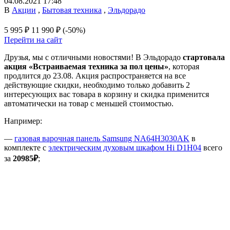
04.08.2021 17:48
В
Акции
,
Бытовая техника
,
Эльдорадо
5 995 ₽
11 990 ₽
(-50%)
Перейти на сайт
Друзья, мы с отличными новостями! В Эльдорадо
стартовала
акция «Встраиваемая техника за пол цены»
, которая
продлится до 23.08. Акция распространяется на все
действующие скидки, необходимо только добавить 2
интересующих вас товара в корзину и скидка применится
автоматически на товар с меньшей стоимостью.
Например:
—
газовая варочная панель Samsung NA64H3030AK
в
комплекте с
электрическим духовым шкафом Hi D1H04
всего
за
20985₽
;