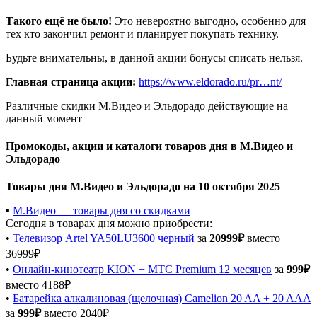
Такого ещё не было!
Это невероятно выгодно, особенно для
тех кто закончил ремонт и планирует покупать технику.
Будьте внимательны, в данной акции бонусы списать нельзя.
Главная страница акции:
https://www.eldorado.ru/pr…nt/
Различные скидки М.Видео и Эльдорадо действующие на
данный момент
Промокоды, акции и каталоги товаров дня в М.Видео и
Эльдорадо
Товары дня М.Видео и Эльдорадо на 10 октября 2025
▪️
М.Видео — товары дня со скидками
Сегодня в товарах дня можно приобрести:
•
Телевизор Artel YA50LU3600 черный
за
20999₽
вместо
36999₽
•
Онлайн-кинотеатр KION + МТС Premium 12 месяцев
за
999₽
вместо 4188₽
•
Батарейка алкалиновая (щелочная) Camelion 20 AA + 20 AAA
за
999₽
вместо 2040₽