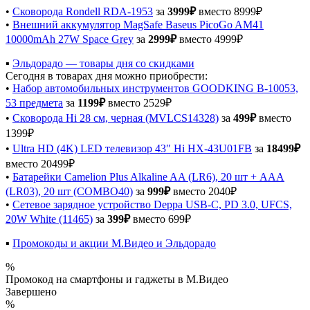
•
Сковорода Rondell RDA-1953
за
3999₽
вместо 8999₽
•
Внешний аккумулятор MagSafe Baseus PicoGo AM41
10000mAh 27W Space Grey
за
2999₽
вместо 4999₽
▪️
Эльдорадо — товары дня со скидками
Сегодня в товарах дня можно приобрести:
•
Набор автомобильных инструментов GOODKING B-10053,
53 предмета
за
1199₽
вместо 2529₽
•
Сковорода Hi 28 см, черная (MVLCS14328)
за
499₽
вместо
1399₽
•
Ultra HD (4K) LED телевизор 43″ Hi HX-43U01FB
за
18499₽
вместо 20499₽
•
Батарейки Camelion Plus Alkaline AA (LR6), 20 шт + AAA
(LR03), 20 шт (COMBO40)
за
999₽
вместо 2040₽
•
Сетевое зарядное устройство Deppa USB-C, PD 3.0, UFCS,
20W White (11465)
за
399₽
вместо 699₽
▪️
Промокоды и акции М.Видео и Эльдорадо
%
Промокод на смартфоны и гаджеты в М.Видео
Завершено
%