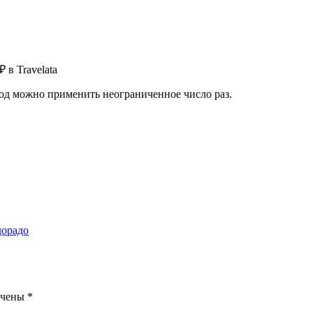
 в Travelata
од можно применить неограниченное число раз.
дорадо
ечены
*