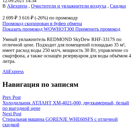
12.09.2021 14:34
В
Aliexpress
,
Очистители и увлажнители воздуха
,
Скидки
2 699 ₽
3 616 ₽
(-26%)
по промокоду
Промокод скопирован в буфер обмена
Показать промокод
WOWHOT300
Применить промокод
Умный увлажнитель REDMOND SkyDew RHF-3317S по
отличной цене. Подходит для помещений площадью 35 м²,
имеет расход воды 250 мл/ч, мощность 30 Вт, управление со
смартфона, а также оснащён резервуаром для воды объёмом 4
литра.
AliExpress
Навигация по записям
Prev Post
Холодильник АТЛАНТ XM-4021-000, двухкамерный, белый
по выгодной цене
Next Post
Стиральная машина GORENJE WHE60SFS с отличной
скидкой