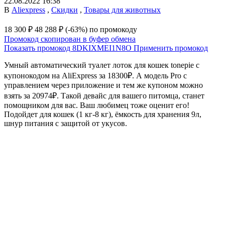
22.08.2022 16:38
В
Aliexpress
,
Скидки
,
Товары для животных
18 300 ₽
48 288 ₽
(-63%)
по промокоду
Промокод скопирован в буфер обмена
Показать промокод
8DKIXMEI1N8O
Применить промокод
Умный автоматический туалет лоток для кошек tonepie с
купонокодом на AliExpress за 18300₽. А модель Pro с
управлением через приложение и тем же купоном можно
взять за 20974₽. Такой девайс для вашего питомца, станет
помощником для вас. Ваш любимец тоже оценит его!
Подойдет для кошек (1 кг-8 кг), ёмкость для хранения 9л,
шнур питания с защитой от укусов.