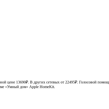
ой цене 13690₽. В других сетевых от 22495₽. Голосовой помощн
истеме «Умный дом» Apple HomeKit.