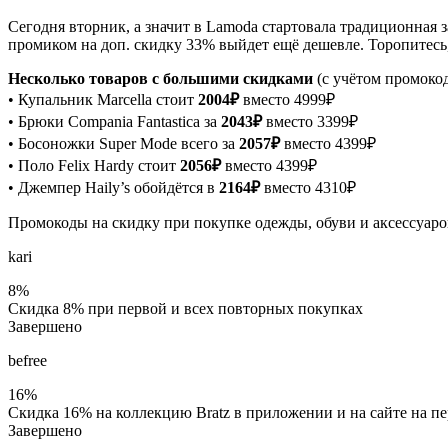
Сегодня вторник, а значит в Lamoda стартовала традиционная 
промиком на доп. скидку 33% выйдет ещё дешевле. Торопитесь,
Несколько товаров с большими скидками
(с учётом промокод
• Купальник Marcella стоит
2004₽
вместо 4999₽
• Брюки Compania Fantastica за
2043₽
вместо 3399₽
• Босоножки Super Mode всего за
2057₽
вместо 4399₽
• Поло Felix Hardy стоит
2056₽
вместо 4399₽
• Джемпер Haily’s обойдётся в
2164₽
вместо 4310₽
Промокоды на скидку при покупке одежды, обуви и аксессуаро
kari
8%
Скидка 8% при первой и всех повторных покупках
Завершено
befree
16%
Скидка 16% на коллекцию Bratz в приложении и на сайте на п
Завершено