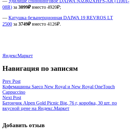
—
Удилище спиннинговое DAIWA NJZ802XHFS-AR (11001-
08R)
за
3099₽
вместо 4920₽;
—
Катушка безынерционная DAIWA 19 REVROS LT
2500
за
3749₽
вместо 4126₽.
ЯндексМаркет
Навигация по записям
Prev Post
Кофемашины Saeco New Royal и New Royal OneTouch
Cappuccino
Next Post
Батончик Alpen Gold Picnic Big, 76 г, коробка, 30 шт. по
вкусной цене на Яндекс.Маркет
Добавить отзыв