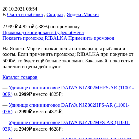
20.10.2021 08:54
В
Охота и рыбалка
,
Скидки
,
Яндекс.Маркет
2 999 ₽
4 825 ₽
(-38%)
по промокоду
Промокод скопирован в буфер обмена
Показать промокод
RIBALKA
Применить промокод
На Яндекс.Маркет низкие цены на товары для рыбалки и
охоты. Если применить промокод: RIBALKA при покупке от
5000₽, то будет ещё больше экономии. Заказывай, пока есть в
наличии и цены действуют.
Каталог товаров
—
Удилище спиннинговое DAIWA NJZ802MHFS-AR (11001-
06R)
за
2999₽
вместо 4825₽;
—
Удилище спиннинговое DAIWA NJZ802HFS-AR (11001-
07R)
за
2999₽
вместо 4875₽;
—
Удилище спиннинговое DAIWA NJZ702MFS-AR (11001-
03R)
за
2949₽
вместо 4628₽;