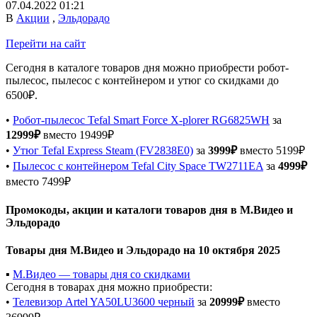
07.04.2022 01:21
В
Акции
,
Эльдорадо
Перейти на сайт
Сегодня в каталоге товаров дня можно приобрести робот-
пылесос, пылесос с контейнером и утюг со скидками до
6500₽.
•
Робот-пылесос Tefal Smart Force X-plorer RG6825WH
за
12999₽
вместо 19499₽
•
Утюг Tefal Express Steam (FV2838E0)
за
3999₽
вместо 5199₽
•
Пылесос с контейнером Tefal City Space TW2711EA
за
4999₽
вместо 7499₽
Промокоды, акции и каталоги товаров дня в М.Видео и
Эльдорадо
Товары дня М.Видео и Эльдорадо на 10 октября 2025
▪️
М.Видео — товары дня со скидками
Сегодня в товарах дня можно приобрести:
•
Телевизор Artel YA50LU3600 черный
за
20999₽
вместо