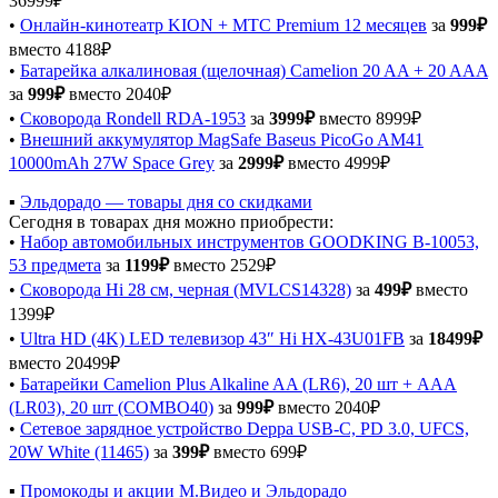
36999₽
•
Онлайн-кинотеатр KION + МТС Premium 12 месяцев
за
999₽
вместо 4188₽
•
Батарейка алкалиновая (щелочная) Camelion 20 AA + 20 AAA
за
999₽
вместо 2040₽
•
Сковорода Rondell RDA-1953
за
3999₽
вместо 8999₽
•
Внешний аккумулятор MagSafe Baseus PicoGo AM41
10000mAh 27W Space Grey
за
2999₽
вместо 4999₽
▪️
Эльдорадо — товары дня со скидками
Сегодня в товарах дня можно приобрести:
•
Набор автомобильных инструментов GOODKING B-10053,
53 предмета
за
1199₽
вместо 2529₽
•
Сковорода Hi 28 см, черная (MVLCS14328)
за
499₽
вместо
1399₽
•
Ultra HD (4K) LED телевизор 43″ Hi HX-43U01FB
за
18499₽
вместо 20499₽
•
Батарейки Camelion Plus Alkaline AA (LR6), 20 шт + AAA
(LR03), 20 шт (COMBO40)
за
999₽
вместо 2040₽
•
Сетевое зарядное устройство Deppa USB-C, PD 3.0, UFCS,
20W White (11465)
за
399₽
вместо 699₽
▪️
Промокоды и акции М.Видео и Эльдорадо