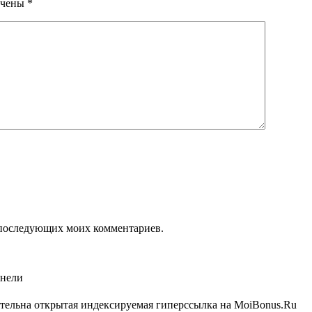
ечены
*
ля последующих моих комментариев.
анели
ательна открытая индексируемая гиперссылка на MoiBonus.Ru