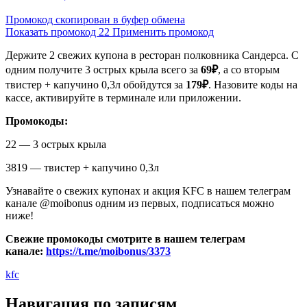
Промокод скопирован в буфер обмена
Показать промокод
22
Применить промокод
Держите 2 свежих купона в ресторан полковника Сандерса. С
одним получите 3 острых крыла всего за
69₽
, а со вторым
твистер + капучино 0,3л обойдутся за
179₽
. Назовите коды на
кассе, активируйте в терминале или приложении.
Промокоды:
22 — 3 острых крыла
3819 — твистер + капучино 0,3л
Узнавайте о свежих купонах и акция KFC в нашем телеграм
канале @moibonus одним из первых, подписаться можно
ниже!
Свежие промокоды смотрите в нашем телеграм
канале:
https://t.me/moibonus/3373
kfc
Навигация по записям