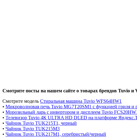
Смотрите посты на нашем сайте о товарах брендов Tuvio и V
Смотрите модель
Стиральная машина Tuvio WFS64HW1
•
Микроволновая печь Tuvio MG7T20SM1 с функцией гриля и р
•
Морозильный ларь с инвертором и дисплеем Tuvio FCS20HW
•
Телевизор Tuvio 4К ULTRA HD DLED на платформе Яндекс.
•
Чайник Tuvio TUK215T1, черный
•
Чайник Tuvio TUK215M3
•
Чайник Tuvio TUK217M1, серебристый/черный