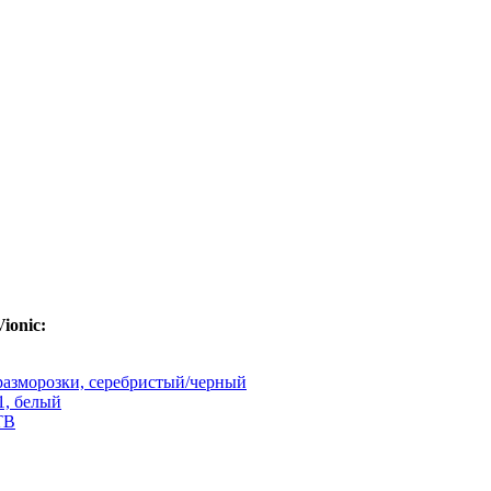
ionic:
азморозки, серебристый/черный
1, белый
ТВ