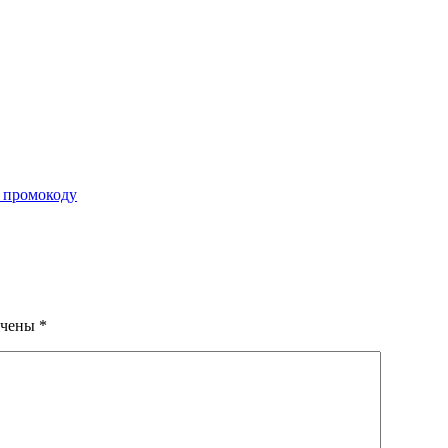
 промокоду
ечены
*