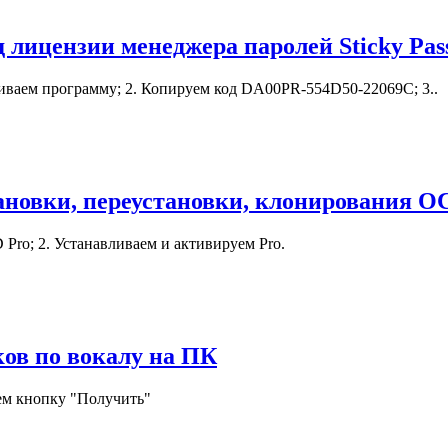
д лицензии менеджера паролей Sticky Pa
иваем программу; 2. Копируем код DA00PR-554D50-22069C; 3..
ановки, переустановки, клонирования 
o; 2. Устанавливаем и активируем Pro.
ков по вокалу на ПК
ем кнопку "Получить"