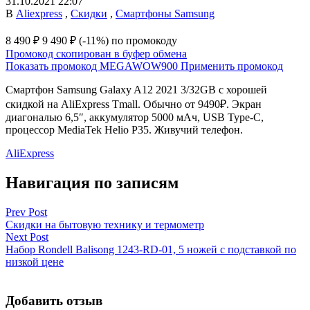
31.10.2021 22:07
В
Aliexpress
,
Скидки
,
Смартфоны Samsung
8 490 ₽
9 490 ₽
(-11%)
по промокоду
Промокод скопирован в буфер обмена
Показать промокод
MEGAWOW900
Применить промокод
Смартфон Samsung Galaxy A12 2021 3/32GB с хорошей
скидкой на AliExpress Tmall. Обычно от 9490₽. Экран
диагональю 6,5″, аккумулятор 5000 мАч, USB Type-C,
процессор MediaTek Helio P35. Живучий телефон.
AliExpress
Навигация по записям
Prev Post
Скидки на бытовую технику и термометр
Next Post
Набор Rondell Balisong 1243-RD-01, 5 ножей с подставкой по
низкой цене
Добавить отзыв