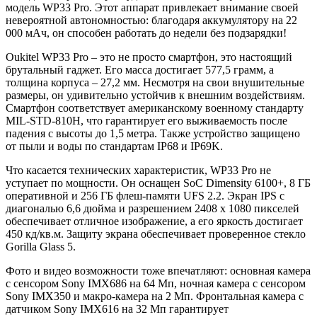
модель WP33 Pro. Этот аппарат привлекает внимание своей
невероятной автономностью: благодаря аккумулятору на 22
000 мАч, он способен работать до недели без подзарядки!
Oukitel WP33 Pro – это не просто смартфон, это настоящий
брутальный гаджет. Его масса достигает 577,5 грамм, а
толщина корпуса – 27,2 мм. Несмотря на свои внушительные
размеры, он удивительно устойчив к внешним воздействиям.
Смартфон соответствует американскому военному стандарту
MIL-STD-810H, что гарантирует его выживаемость после
падения с высоты до 1,5 метра. Также устройство защищено
от пыли и воды по стандартам IP68 и IP69K.
Что касается технических характеристик, WP33 Pro не
уступает по мощности. Он оснащен SoC Dimensity 6100+, 8 ГБ
оперативной и 256 ГБ флеш-памяти UFS 2.2. Экран IPS с
диагональю 6,6 дюйма и разрешением 2408 х 1080 пикселей
обеспечивает отличное изображение, а его яркость достигает
450 кд/кв.м. Защиту экрана обеспечивает проверенное стекло
Gorilla Glass 5.
Фото и видео возможности тоже впечатляют: основная камера
с сенсором Sony IMX686 на 64 Мп, ночная камера с сенсором
Sony IMX350 и макро-камера на 2 Мп. Фронтальная камера с
датчиком Sony IMX616 на 32 Мп гарантирует