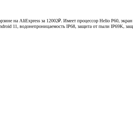
рзине на AliExpress за 12002₽. Имеет процессор Helio P60, экра
ndroid 11,
водонепроницаемость IP68, защита от
пыли IP69K, з
ащ