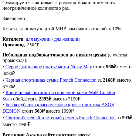
Cуммируется с акциями. Промокод можно применять
неограниченное количество раз.
Завершено
Кстати, за оплату картой МИР вам начислят кешбэк 10%!
Каталоги
:
для мужчин
/
для женщин
Промокод
:
25OFF
Небольшая подборка товаров по низким ценам
(с учётом
промокода):
•
Серое джинсовое платье мини Noisy May
стоит
968₽
вместо
3090₽
•
Черная спортивная сумка French Connection
за
2168₽
вместо
6790₽
•
Коричневые ботинки из вощеной кожи Walk London
Sean
обойдётся в
2393₽
вместо 7190₽
•
Белая рубашка классического кроя с принтом ASOS
DESIGN
стоит
563₽
вместо 1990₽
•
Светло-бежевый плетеный ремень French Connection
за
593₽
вместо 1990₽.
Все акции Asos на сайте смотрите здесь
: