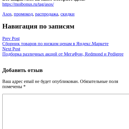
https://moibonus.ru/tag/asos/
Asos
,
промокод
,
распродажа
,
скидки
Навигация по записям
Prev Post
Сборник товаров по низким ценам в Яндекс.Маркете
Next Post
Подборка различных акций от МегаФон, Redmond и Pedigree
Добавить отзыв
Ваш адрес email не будет опубликован.
Обязательные поля
помечены
*