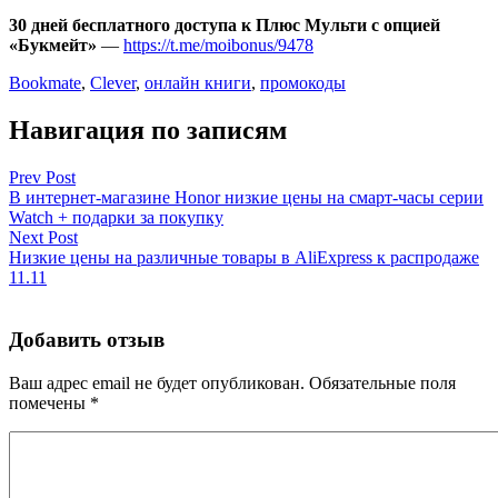
30 дней бесплатного доступа к Плюс Мульти с опцией
«Букмейт»
—
https://t.me/moibonus/9478
Bookmate
,
Clever
,
онлайн книги
,
промокоды
Навигация по записям
Prev Post
В интернет-магазине Honor низкие цены на смарт-часы серии
Watch + подарки за покупку
Next Post
Низкие цены на различные товары в AliExpress к распродаже
11.11
Добавить отзыв
Ваш адрес email не будет опубликован.
Обязательные поля
помечены
*