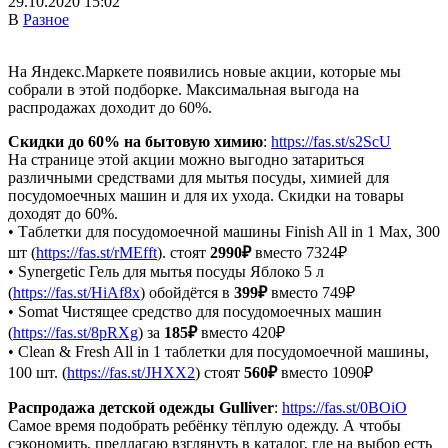
29.10.2020 15:02
В
Разное
На Яндекс.Маркете появились новые акции, которые мы
собрали в этой подборке. Максимальная выгода на
распродажах доходит до 60%.
Скидки до 60% на бытовую химию
:
https://fas.st/s2ScU
На странице этой акции можно выгодно затариться
различными средствами для мытья посуды, химией для
посудомоечных машин и для их ухода. Скидки на товары
доходят до 60%.
• Таблетки для посудомоечной машины Finish All in 1 Max, 300
шт (
https://fas.st/rMEfft
). стоят
2990₽
вместо 7324₽
• Synergetic Гель для мытья посуды Яблоко 5 л
(
https://fas.st/HiAf8x
) обойдётся в
399₽
вместо 749₽
• Somat Чистящее средство для посудомоечных машин
(
https://fas.st/8pRXg
) за
185₽
вместо 420₽
• Clean & Fresh All in 1 таблетки для посудомоечной машины,
100 шт. (
https://fas.st/JHXX2
) стоят
560₽
вместо 1090₽
Распродажа детской одежды Gulliver
:
https://fas.st/0BOiO
Самое время подобрать ребёнку тёплую одежду. А чтобы
сэкономить, предлагаю взглянуть в каталог, где на выбор есть