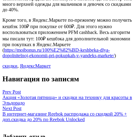
много верхней одежды для мальчиков и девочек со скидками
до 40%.
Кроме того, в Яндекс.Маркете по-прежнему можно получить
кешбэк 100₽ при покупке от 600₽. Для этого нужно
воспользоваться приложением PFM cashback. Весь алгоритм
мы писали тут: 100₽ кешбэка для дополнительной экономии
при покупках в Яндекс.Маркете
(
https://moibonus.ru/100%E2%82%BD-keshbeka-dlya-
dopolnitelnoj-ekonomii-pri-pokupkah-v-yandeks-markete/
)
скидки
,
ЯндексМаркет
Навигация по записям
Prev Post
Акция «Золотая пятница» и скидки на технику для красоты в
Эльдорадо
Next Post
В интернет-магазине Reebok распродажа со скидкой 20% +
доп.скидка до 20% по Reebok Unlocked
Добавить отзыв