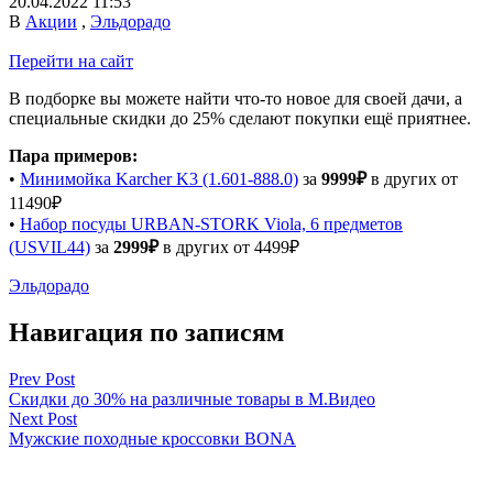
20.04.2022 11:53
В
Акции
,
Эльдорадо
Перейти на сайт
В подборке вы можете найти что-то новое для своей дачи, а
специальные скидки до 25% сделают покупки ещё приятнее.
Пара примеров:
•
Минимойка Karcher K3 (1.601-888.0)
за
9999₽
в других от
11490₽
•
Набор посуды URBAN-STORK Viola, 6 предметов
(USVIL44)
за
2999₽
в других от 4499₽
Эльдорадо
Навигация по записям
Prev Post
Скидки до 30% на различные товары в М.Видео
Next Post
Мужские походные кроссовки BONA