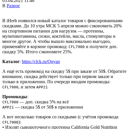
03.04.2021 11:46
В
Разное
В iHerb появился новый каталог товаров с фиксированными
скидками. До 10 утра МСК 5 апреля можно сэкономить 20%
на спортивном питании для нагрузок — протеины,
мультивитамины, снэки, коктейли, масла, стимуляторы и
многое другое. А чтобы вышло максимально выгодно,
применяйте в корзине промокод:
и получите доп.
CFL7900
скидку 5%. Итого сэкономите 25%.
Каталог
:
https://clck.ru/Qnyan
А ещё есть промокод на скидку 5$ при заказе от 50$. Обратите
внимание, скидка действует только при первом заказе и
только в приложении. По очереди вводим промокоды:
, и затем
CFL7900
APP21
Промокоды
:
— доп. скидка 5% на всё
CFL7900
— скидка 5$ от 50$ в приложении
APP21
А вот несколько товаров со скидками (с учётом промокода
):
CFL7900
• Изолят сывороточного протеина California Gold Nutrition