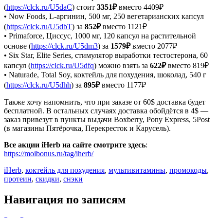
(
https://clck.ru/U5daC
) стоит
3351₽
вместо 4409₽
• Now Foods, L-аргинин, 500 мг, 250 вегетарианских капсул
(
https://clck.ru/U5dbT
) за
852₽
вместо 1121₽
• Primaforce, Циссус, 1000 мг, 120 капсул на растительной
основе (
https://clck.ru/U5dm3
) за
1579₽
вместо 2077₽
• Six Star, Elite Series, стимулятор выработки тестостерона, 60
капсул (
https://clck.ru/U5dfq
) можно взять за
622₽
вместо 819₽
• Naturade, Total Soy, коктейль для похудения, шоколад, 540 г
(
https://clck.ru/U5dhh
) за
895₽
вместо 1177₽
Также хочу напомнить, что при заказе от 60$ доставка будет
бесплатной. В остальных случаях доставка обойдётся в 4$ —
заказ привезут в пункты выдачи Boxberry, Ponу Express, 5Post
(в магазины Пятёрочка, Перекресток и Карусель).
Все акции iHerb на сайте смотрите здесь
:
https://moibonus.ru/tag/iherb/
iHerb
,
коктейль для похудения
,
мультивитамины
,
промокоды
,
протеин
,
скидки
,
снэки
Навигация по записям