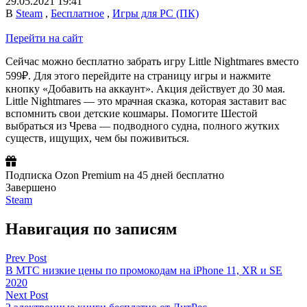
29.05.2021 19:41
В
Steam
,
Бесплатное
,
Игры для PC (ПК)
Перейти на сайт
Сейчас можно бесплатно забрать игру Little Nightmares вместо
599₽. Для этого перейдите на страницу игры и нажмите
кнопку «Добавить на аккаунт». Акция действует до 30 мая.
Little Nightmares — это мрачная сказка, которая заставит вас
вспомнить свои детские кошмары. Помогите Шестой
выбраться из Чрева — подводного судна, полного жутких
существ, ищущих, чем бы поживиться.
Подписка Ozon Premium на 45 дней бесплатно
Завершено
Steam
Навигация по записям
Prev Post
В МТС низкие цены по промокодам на iPhone 11, XR и SE
2020
Next Post