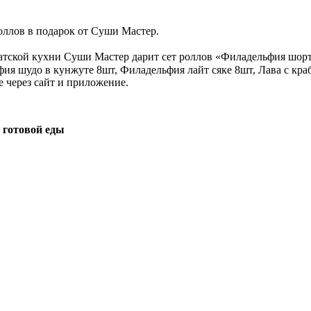
оллов в подарок от Суши Мастер.
атской кухни Суши Мастер дарит сет роллов «Филадельфия шорт»
ия шудо в кунжуте 8шт, Филадельфия лайт сяке 8шт, Лава с краб
е через сайт и приложение.
 готовой еды