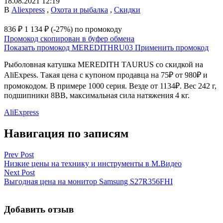
18.08.2021 12:19
В
Aliexpress
,
Охота и рыбалка
,
Скидки
836 ₽
1 134 ₽
(-27%)
по промокоду
Промокод скопирован в буфер обмена
Показать промокод
MEREDITHRU03
Применить промокод
Рыболовная катушка MEREDITH TAURUS со скидкой на
AliExpess. Такая цена с купоном продавца на 75₽ от 980₽ и
промокодом. В примере 1000 серия. Везде от 1134₽. Вес 242 г,
подшипники 8BB, максимальная сила натяжения 4 кг.
AliExpress
Навигация по записям
Prev Post
Низкие цены на технику и инструменты в М.Видео
Next Post
Выгодная цена на монитор Samsung S27R356FHI
Добавить отзыв