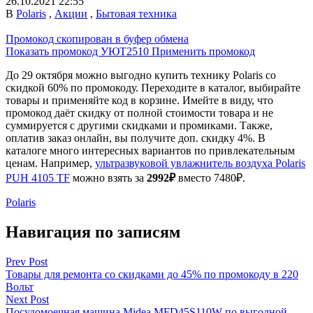
26.10.2021 22:55
В
Polaris
,
Акции
,
Бытовая техника
Промокод скопирован в буфер обмена
Показать промокод
УЮТ2510
Применить промокод
До 29 октября можно выгодно купить технику Polaris со
скидкой 60% по промокоду. Переходите в каталог, выбирайте
товары и применяйте код в корзине. Имейте в виду, что
промокод даёт скидку от полной стоимости товара и не
суммируется с другими скидками и промиками. Также,
оплатив заказ онлайн, вы получите доп. скидку 4%. В
каталоге много интересных вариантов по привлекательным
ценам. Например,
ультразвуковой увлажнитель воздуха Polaris
PUH 4105 TF
можно взять за
2992₽
вместо 7480₽.
Polaris
Навигация по записям
Prev Post
Товары для ремонта со скидками до 45% по промокоду в 220
Вольт
Next Post
Посудомоечная машина Midea MFD45S110W по выгодной