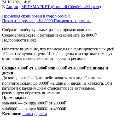
24.10.2021 14:19
В
Акции
,
МЕГАМАРКЕТ (бывший СберМегаМаркет)
Промокод скопирован в буфер обмена
Показать промокод
shin8000
Применить промокод
Собрали подборку самых разных промокодов для
СберМегаМаркета, с которыми сэкономите до 8000₽.
Подробности ниже.
Обратите внимание, что промокоды не суммируются с акцией
«Гарантия лучших цен». И ещё — цены и ассортимент могут
отличаться в зависимости от города и региона.
Скидка 4000₽ от 20000₽ или 8000₽ от 40000₽ на шины и
диски
До конца октября будет действовать этот код. С ним вы
получите скидку до 8000₽ на шины и диски из каталога. Эти
каталоги с каждым днём становятся всё актуальнее,
рекомендую обратить внимание.
Промокоды:
shin4000
— скидка 4000₽ от 20000₽
shin8000
— скидка 8000₽ от 40000₽
Каталоги:
шины
/
диски