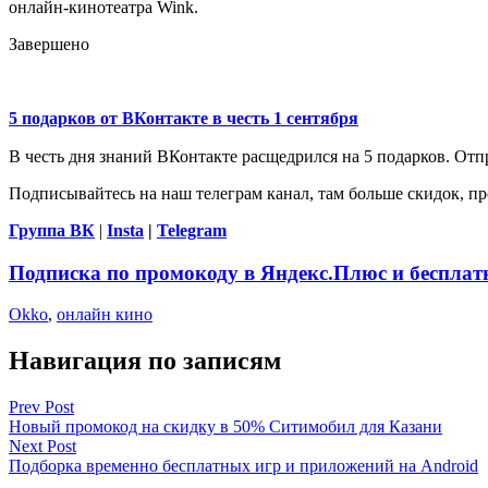
онлайн-кинотеатра Wink.
Завершено
5 подарков от ВКонтакте в честь 1 сентября
В честь дня знаний ВКонтакте расщедрился на 5 подарков. Отп
Подписывайтесь на наш телеграм канал, там больше скидок, п
Группа ВК
|
Insta
|
Telegram
Подписка по промокоду в Яндекс.Плюс и бесплат
Okko
,
онлайн кино
Навигация по записям
Prev Post
Новый промокод на скидку в 50% Ситимобил для Казани
Next Post
Подборка временно бесплатных игр и приложений на Android